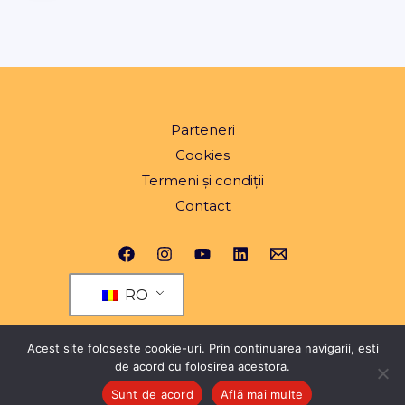
Parteneri
Cookies
Termeni și condiții
Contact
RO
Acest site foloseste cookie-uri. Prin continuarea navigarii, esti
de acord cu folosirea acestora.
© 2026 Toate drepturile rezervate Yeng.ro
Sunt de acord
Află mai multe